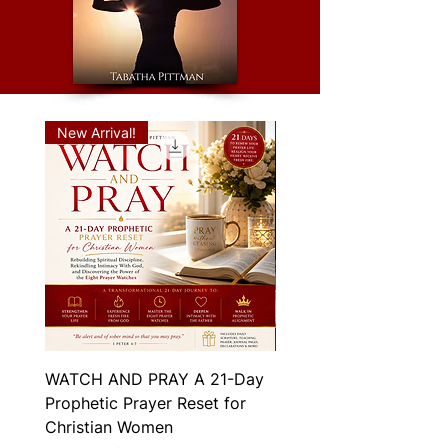
New Arrival!
New Arrival!
WATCH AND PRAY A 21-Day
Lord Set My Prayer Li
Prophetic Prayer Reset for
Fire Again - 5-Day Pro
Christian Women
Prayer Challenge